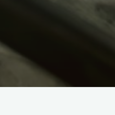
Totul are un inceput si orice inceput este greu. Fiecare s-a
gandit la ceea ce face acolo, cum va fi, se va descurca..etc.etc.