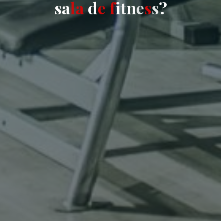
s
a
l
a
d
e
f
i
t
n
e
s
s
?