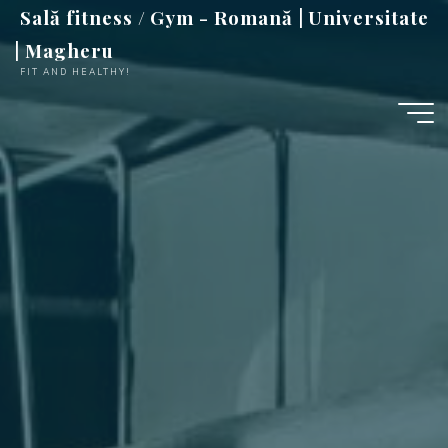
Sari
Sală fitness / Gym - Romană | Universitate
la
| Magheru
conținut
FIT AND HEALTHY!