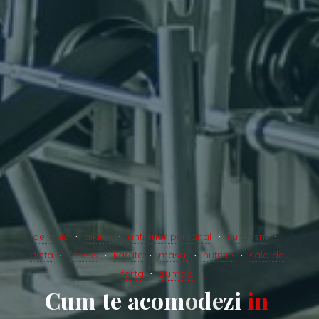
aerobic
aikido
antrenor personal
culturism
dieta
fitness
karate
masaj
nutritie
sala de
forta
zumba
C
u
m
t
e
a
c
o
m
o
d
e
z
i
i
n