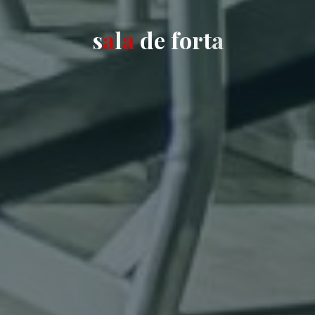
s
a
l
a
d
e
f
o
r
t
a