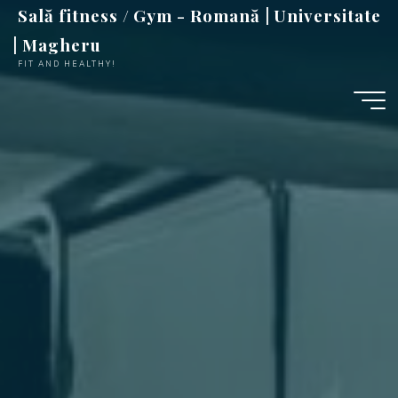
Sari
Sală fitness / Gym - Romană | Universitate
la
| Magheru
conținut
FIT AND HEALTHY!