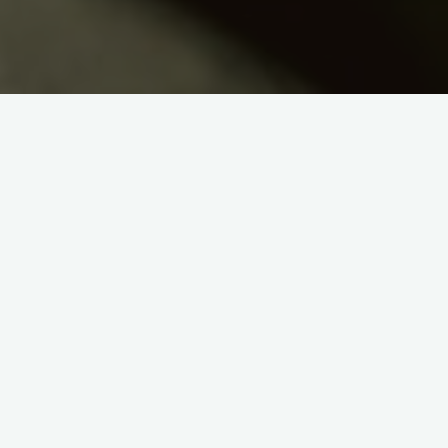
`rebound
aerobic
aikido
arte martiale
culturism
dieta
fitness
karate
masaj
nutritie
sala de forta
spinning
sport
zumba
Creatina
Cred ca acest supliment este printre cele mai utilizate
suplimente din ziua de azi. Aud frecvent in sali ca
practicantii acestui sport, fitness, folosesc creatina …
"Creatina"
Read more