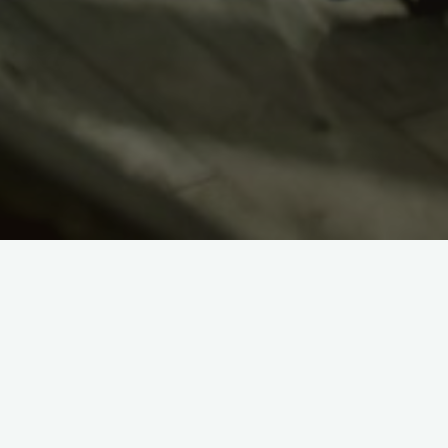
Articole recente
Aminoacidul taurina
Despre efectul yo-yo