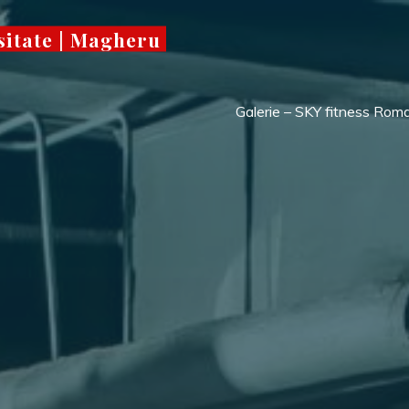
sitate | Magheru
Galerie – SKY fitness Rom