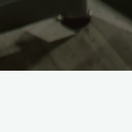
Din pacate, pentru multi , aceasta masa de
dejun iar pranzul cateodata il iau cateoda
la pranz si un iaurt mic seara. Nu merge nici
Mesele trebuie incepute de dimineata, cu mi
veti observa ca seara sau mai rau, noaptea