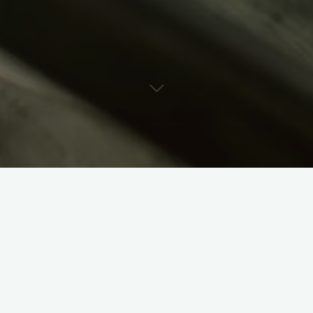
 seara, este masa principala a zilei deoarece sar peste micul
ta nu. Si mananca seara, nu gluma! Sau opusul, mananca putin
 asa!!
cul dejun, pranz, 1,2 gustari si cina, iar daca veti manca asa,
, nu mai sunteti tentati sa mancati cantitati mari de