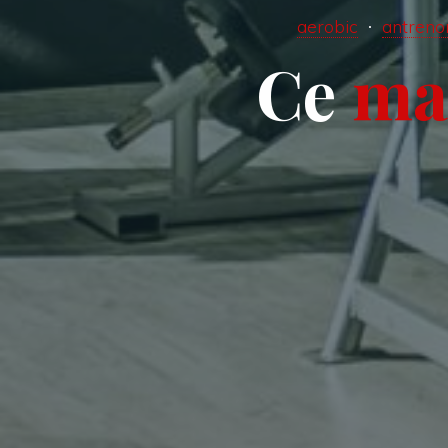
aerobic
antreno
C
e
m
a