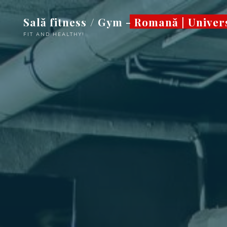
Sari
Sală fitness / Gym - Romană | Univer
la
conținut
FIT AND HEALTHY!