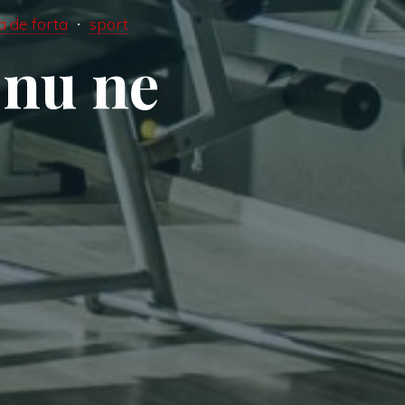
a de forta
sport
u
n
u
n
e
n