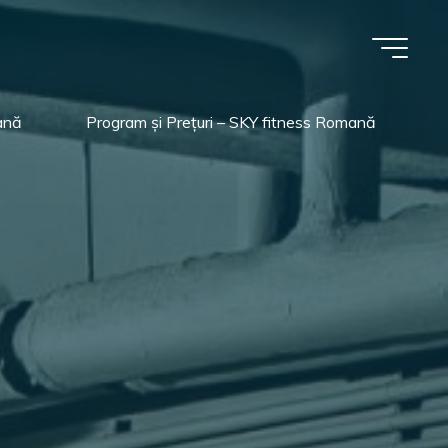
ană
Program și Prețuri – SKY fitness Romană