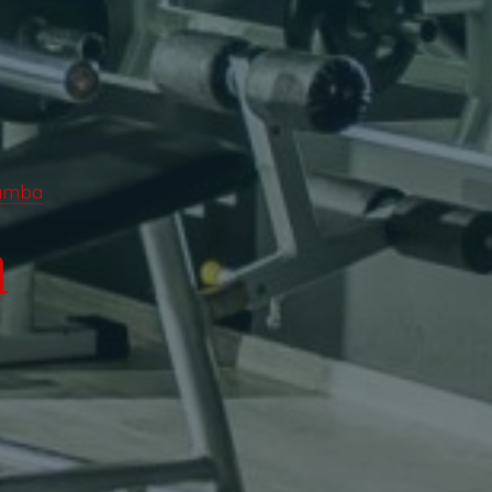
umba
a