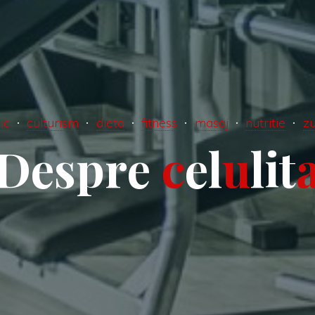
ic
culturism
dieta
fitness
masaj
nutritie
z
D
e
s
p
r
e
c
e
l
u
l
i
t