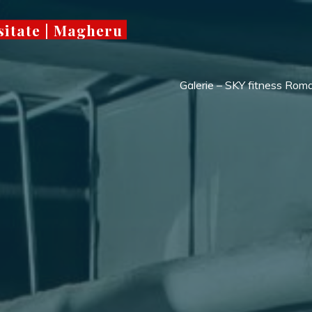
sitate | Magheru
Galerie – SKY fitness Rom