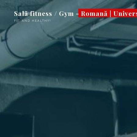
Sari
Sală fitness / Gym - Romană | Univer
la
conținut
FIT AND HEALTHY!