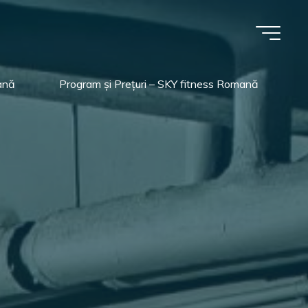
ană
Program și Prețuri – SKY fitness Romană