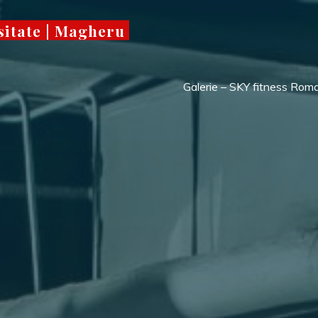
sitate | Magheru
Galerie – SKY fitness Rom