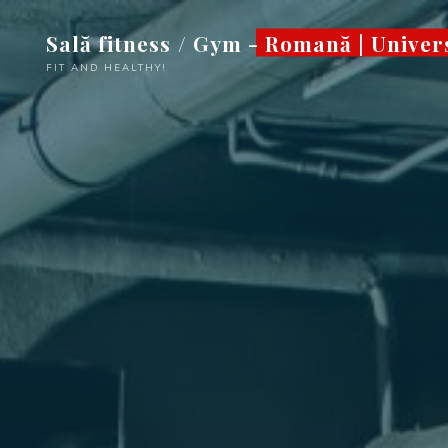
Sari
Sală fitness / Gym - Romană | Univer
la
conținut
FIT AND HEALTHY!