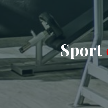
S
p
o
r
o
t