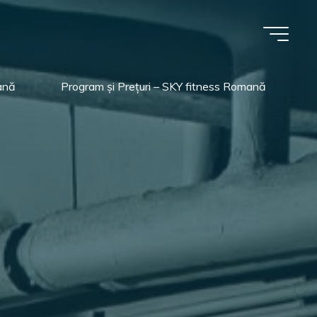
ană
Program și Prețuri – SKY fitness Romană