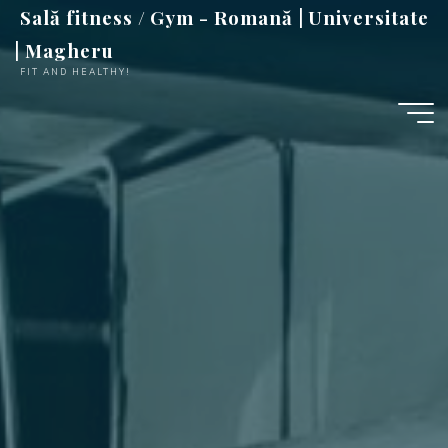
Sari
Sală fitness / Gym - Romană | Universitate
la
| Magheru
conținut
FIT AND HEALTHY!