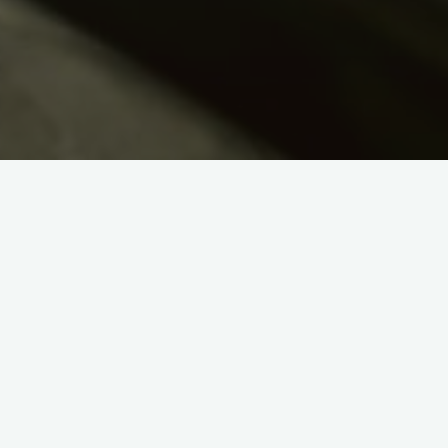
Daca iei hotararea de a folosi steroizi anabolici si androgeni,
trebuie sa stii care sunt riscurile la care te expui.
Steroizii, atunci cand sunt recomandati de medici in diferite
afectiuni si au efecte benefice, prezinta si numeroase efecte
secundare grave. Se poate ajunge la situatii extreme de grave
din cauza folosirii indelungate si necumpatate a steroizilor
anabolizanti. Efectele secundare care pot aparea sunt diverse
si difera de la un tip de steroid la altul, de la individ la individ.
Voi enumera cateva principale afectiuni care pot aparea:
-stoparea producerii de hormoni proprii este cea mai