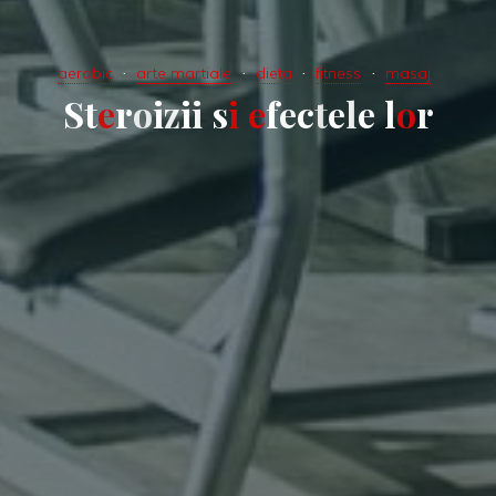
aerobic
arte martiale
dieta
fitness
masaj
S
t
e
r
o
i
z
i
i
s
i
e
f
e
c
t
e
l
e
l
o
r