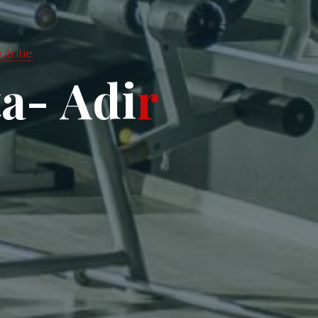
utritie
t
a
-
A
d
i
r