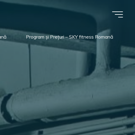
ană
Program și Prețuri – SKY fitness Romană