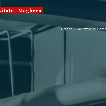
sitate | Magheru
Galerie – SKY fitness Rom