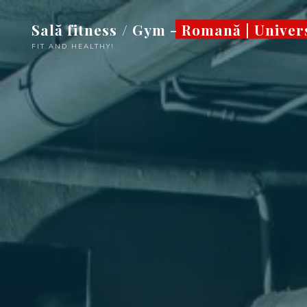
Sari
Sală fitness / Gym - Romană | Univer
la
conținut
FIT AND HEALTHY!