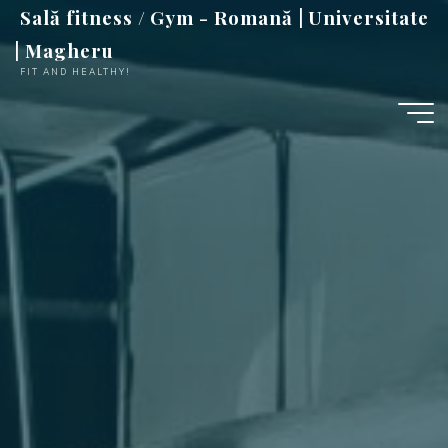
Sari
Sală fitness / Gym - Romană | Universitate
la
| Magheru
conținut
FIT AND HEALTHY!