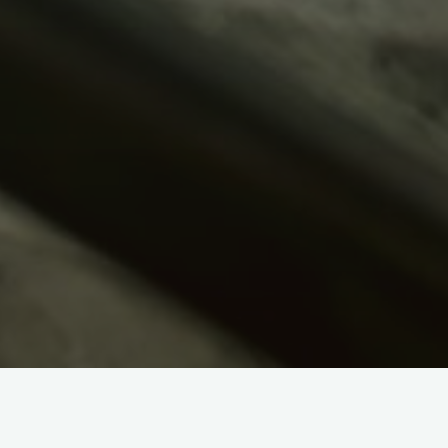
Cu ajutorul suplimentelor nutritive rezultatele sunt mai rapide
indiferent ca vrei sa slabesti sau sa pui masa musculara.
Alimentatia obisnuita nu poate asigura necesarul de nutrienti