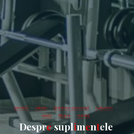
aerobic
aikido
antrenor personal
culturism
dieta
fitness
nutritie
D
e
s
p
r
e
s
u
p
l
i
m
e
n
t
e
l
e