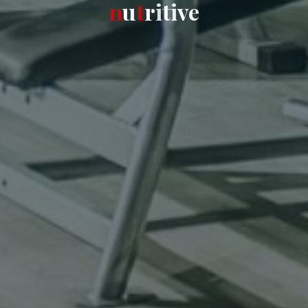
n
u
t
r
i
t
i
v
e